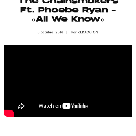
The Chainsmokers
Publicidad
Ft. Phoebe Ryan –
Contacto
«All We Know»
Aviso Legal
6 octubre, 2016
Por
REDACCION
© 2015-2022 UMOMAG. PROPIEDAD DE UMO agency. TODOS LOS
DERECHOS RESERVADOS.