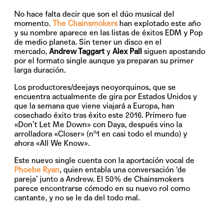
No hace falta decir que son el dúo musical del
momento.
The Chainsmokers
han explotado este año
y su nombre aparece en las listas de éxitos EDM y Pop
de medio planeta. Sin tener un disco en el
mercado,
Andrew Taggart
y
Alex Pall
siguen apostando
por el formato single aunque ya preparan su primer
larga duración.
Los productores/deejays neoyorquinos, que se
encuentra actualmente de gira por Estados Unidos y
que la semana que viene viajará a Europa, han
cosechado éxito tras éxito este 2016. Primero fue
«Don’t Let Me Down» con Daya, después vino la
arrolladora «Closer» (nº1 en casi todo el mundo) y
ahora
«All We Know»
.
Este nuevo single cuenta con la aportación vocal de
Phoebe Ryan
, quien entabla una conversación ‘de
pareja’ junto a Andrew. El 50% de Chainsmokers
parece encontrarse cómodo en su nuevo rol como
cantante, y no se le da del todo mal.