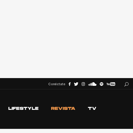
Conéctate
LIFESTYLE
REVISTA
TV