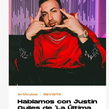
Hablamos con Boz
sobre 'Bucle', el…
25 octubre, 2021
Artículos
REVISTA
Hablamos con Justin
Quiles de ‘La Última