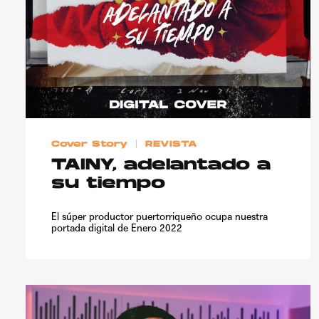
TAINY, adelantado 
tiempo
14 enero, 2022
NICKI NICOLE, pisa
fuerte
Cover Story
REVISTA
TAINY, adelantado a
1 noviembre, 2021
su tiempo
Hablamos con Just
Quiles de 'La…
El súper productor puertorriqueño ocupa nuestra
portada digital de Enero 2022
29 octubre, 2021
GRIFF, el futuro de
27 octubre, 2021