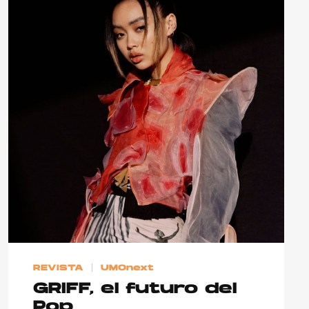
Hablamos con Boza
10 canci
impresci
sobre 'Bucle', el…
25 octubre, 2021
REVISTA
UMOnext
GRIFF, el futuro del
Pop