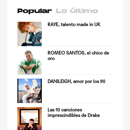
Popular
Lo último
a su
RAYE, talento made in UK
ndo
ROMEO SANTOS, el chico de
oro
in
DANILEIGH, amor por los 90
l Pop
Las 10 canciones
imprescindibles de Drake