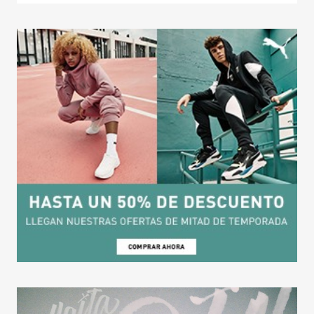
TAINY, adelantado a
tiempo
14 enero, 2022
NICKI NICOLE, pisand
fuerte
1 noviembre, 2021
Hablamos con Justi
Quiles de 'La…
29 octubre, 2021
GRIFF, el futuro del