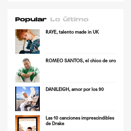
Popular
Lo último
su
RAYE, talento made in UK
ROMEO SANTOS, el chico de oro
Quiles
DANILEIGH, amor por los 90
op
Las 10 canciones imprescindibles
de Drake