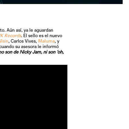
to. Aún así, ya le aguardan
K Records
. El sello es el nuevo
isin
, Carlos Vives,
Maluma
, y
 cuando su asesora le informó
 son de Nicky Jam, ni son ‘oh,