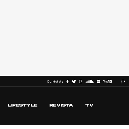
Conéctate
LIFESTYLE
REVISTA
TV