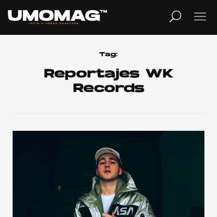
MUSICA
LIFESTYLE
Tag:
Reportajes WK
Records
REVISTA
TV
Home
Cover Story