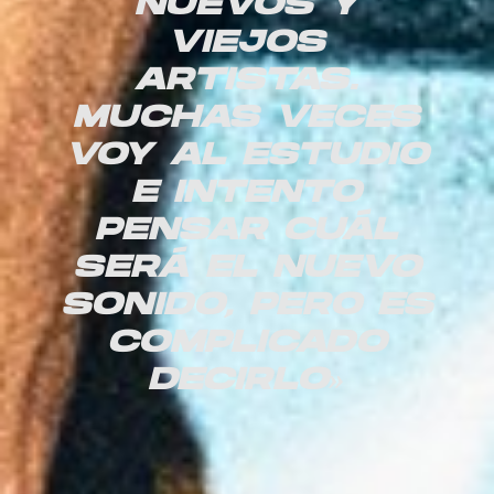
NUEVOS Y
VIEJOS
ARTISTAS.
MUCHAS VECES
VOY AL ESTUDIO
E INTENTO
PENSAR CUÁL
SERÁ EL NUEVO
SONIDO, PERO ES
COMPLICADO
DECIRLO»