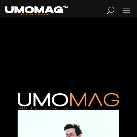
Publicidad
MUSICA
LIFESTYLE
REVISTA
TV
Home
Cover Story
REVISTA
Cover Story