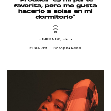
“Producir es mi parte
Publicidad
favorita, pero me gusta
hacerlo a solas en mi
Contacto
dormitorio”
Aviso Legal
—AMBER MARK, artista
© 2015-2022 UMOMAG. PROPIEDAD DE UMO agency. TODOS LOS
DERECHOS RESERVADOS.
24 julio, 2019
Por
Angélica Méndez