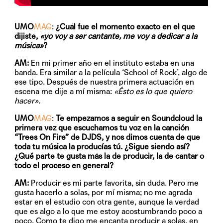
UMO
MAG
:
¿Cuál fue el momento exacto en el que
dijiste,
«yo voy a ser cantante, me voy a dedicar a la
música»
?
AM:
En mi primer año en el instituto estaba en una
banda. Era similar a la película ‘School of Rock’, algo de
ese tipo. Después de nuestra primera actuación en
escena me dije a mí misma:
«Ésto es lo que quiero
hacer».
UMO
MAG
:
Te empezamos a seguir en Soundcloud la
primera vez que escuchamos tu voz en la canción
“Trees On Fire” de DJDS, y nos dimos cuenta de que
toda tu música la producías tú. ¿Sigue siendo así?
¿Qué parte te gusta más la de producir, la de cantar o
todo el proceso en general?
AM:
Producir es mi parte favorita, sin duda. Pero me
gusta hacerlo a solas, por mí misma; no me agrada
estar en el estudio con otra gente, aunque la verdad
que es algo a lo que me estoy acostumbrando poco a
poco. Como te digo me encanta producir a solas, en