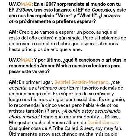
UMO
MAG
:
En el 2017 sorprendiste al mundo con tu
EP
3:33am
, tras esto lanzaste el EP de
Conexão
, y este
año nos has regalado “Mixer” y “What If”. ¿Lanzarás
otro próximamente o prefieres esperar?
AM:
Creo que vamos a esperar un poco, aunque el
resto del año editaré algún single. Pero si hablamos de
un proyecto completo habrá que esperar al menos
hasta principios de año que viene.
UMO
MAG
:
Y por último, ¿qué 5 canciones o artistas le
recomendaría Amber Mark a nuestros lectores para
pasar este verano?
AM:
En primer lugar,
Gabriel Garzón-Montano
,
¡me
encanta, es el número uno!
Es mi favorito además de
un buen amigo mío. Era súper fan de su música y
luego nos hicimos amigos por casualidad. Es un genio,
lo recomendaría cinco veces pero hablaré de otros
artistas también (Risas).
¿A quién estoy escuchando
ahora mismo?
Tengo que mirar mi Spotify… (Risas).
Me gusta mucho el nuevo álbum de
Daniel Caesar
.
Cualquier cosa de A Tribe Called Quest, soy muy fan.
Últimamente estoy escuchando mucha música old