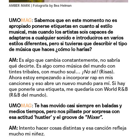
AMBER MARK | Fotografía by Bea Helman
UMO
MAG
:
Sabemos que en este momento no es
apropiado ponerse etiquetas en cuanto al estilo
musical, más cuando los artistas sois capaces de
adaptaros a cualquier sonido e introduciros en varios
estilos diferentes, pero si tuvieras que describir el tipo
de música que haces ¿cómo lo harías?
AM:
Es algo que cambia constantemente, no sabría
qué decirte. Es algo como música del mundo con
tintes tribales, con mucho soul…
¡No sé!
(Risas).
Ahora estoy empezando a incorporar rap en mis
canciones y eso abre un nuevo mundo para mí. Si hay
que ponerle una etiqueta, me quedaría con World R&B
(R&B del mundo).
UMO
MAG
:
Te has movido casi siempre en baladas y
medios tiempos, pero nos pillaste por sorpresa con
esa actitud ‘hustler’ y el groove de “Mixer”.
AM:
Intento hacer cosas distintas y esa canción refleja
mucho mi niñez.