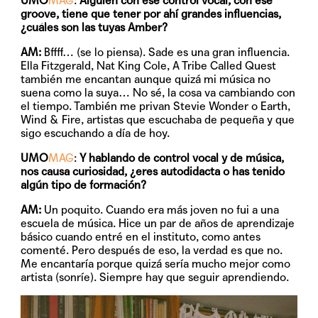
UMO
MAG
:
Alguien con ese control vocal, con ese
groove, tiene que tener por ahí grandes influencias,
¿cuáles son las tuyas Amber?
AM:
Bffff… (se lo piensa). Sade es una gran influencia.
Ella Fitzgerald, Nat King Cole, A Tribe Called Quest
también me encantan aunque quizá mi música no
suena como la suya… No sé, la cosa va cambiando con
el tiempo. También me privan Stevie Wonder o Earth,
Wind & Fire, artistas que escuchaba de pequeña y que
sigo escuchando a día de hoy.
UMO
MAG
:
Y hablando de control vocal y de música,
nos causa curiosidad, ¿eres autodidacta o has tenido
algún tipo de formación?
AM:
Un poquito. Cuando era más joven no fui a una
escuela de música. Hice un par de años de aprendizaje
básico cuando entré en el instituto, como antes
comenté. Pero después de eso, la verdad es que no.
Me encantaría porque quizá sería mucho mejor como
artista (sonríe). Siempre hay que seguir aprendiendo.