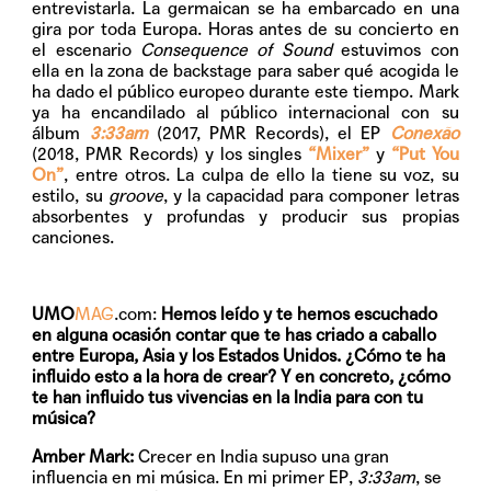
entrevistarla. La germaican se ha embarcado en una
gira por toda Europa. Horas antes de su concierto en
el escenario
Consequence of Sound
estuvimos con
ella en la zona de backstage para saber qué acogida le
ha dado el público europeo durante este tiempo. Mark
ya ha encandilado al público internacional con su
álbum
3:33am
(2017, PMR Records), el EP
Conexão
(2018, PMR Records) y los singles
“Mixer”
y
“
Put You
On”
, entre otros. La culpa de ello la tiene su voz, su
estilo, su
groove
, y la capacidad para componer letras
absorbentes y profundas y producir sus propias
canciones.
UMO
MAG
.com:
Hemos leído y te hemos escuchado
en alguna ocasión contar que te has criado a caballo
entre Europa, Asia y los Estados Unidos. ¿Cómo te ha
influido esto a la hora de crear? Y en concreto, ¿cómo
te han influido tus vivencias en la India para con tu
música?
Amber Mark:
Crecer en India supuso una gran
influencia en mi música. En mi primer EP,
3:33am
, se