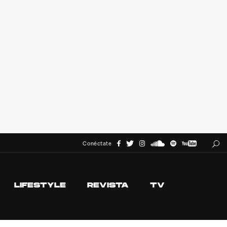
Conéctate
LIFESTYLE
REVISTA
TV