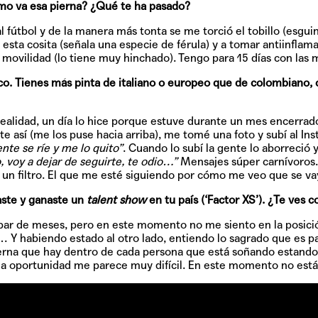
mo va esa pierna? ¿Qué te ha pasado?
fútbol y de la manera más tonta se me torció el tobillo (esguinc
esta cosita (señala una especie de férula) y a tomar antiinflama
movilidad (lo tiene muy hinchado). Tengo para 15 días con las 
co.
Tienes más pinta de italiano o europeo que de colombiano, c
ealidad, un día lo hice porque estuve durante un mes encerrado
e así (me los puse hacia arriba), me tomé una foto y subí al In
nte se ríe y me lo quito”
. Cuando lo subí la gente lo aborreció 
o, voy a dejar de seguirte, te odio…”
Mensajes súper carnívoros
n filtro. El que me esté siguiendo por cómo me veo que se vaya
ste y ganaste un
talent show
en tu país (‘Factor XS’). ¿Te ves 
ar de meses, pero en este momento no me siento en la posición
 Y habiendo estado al otro lado, entiendo lo sagrado que es p
terna que hay dentro de cada persona que está soñando estando a
 la oportunidad me parece muy difícil. En este momento no está