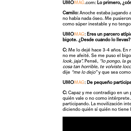
UMO
MAG
.com:
Lo primero, ¿có
Camilo:
Anoche estaba jugando al 
no había nada óseo. Me pusieron 
como súper inestable y no tengo 
UMO
MAG
:
Eres un parcero atípi
bigote. ¿Desde cuándo lo llevas?
C:
Me lo dejé hace 3-4 años. En r
no me afeité. Se me puso el bigot
look, jaja”.
Pensé,
“lo pongo, la ge
cosa tan horrible, te volviste loc
dije
“me lo dejo”
y que sea como u
UMO
MAG
:
De pequeño participa
C:
Capaz y me contradigo en un p
quién vale o no como intérprete…
participando. La movilización in
diciendo quién sí quién no tiene