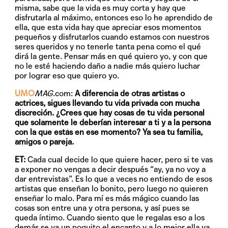
misma, sabe que la vida es muy corta y hay que
disfrutarla al máximo, entonces eso lo he aprendido de
ella, que esta vida hay que apreciar esos momentos
pequeños y disfrutarlos cuando estamos con nuestros
seres queridos y no tenerle tanta pena como el qué
dirá la gente. Pensar más en qué quiero yo, y con que
no le esté haciendo daño a nadie más quiero luchar
por lograr eso que quiero yo.
UMO
MAG
.com:
A diferencia de otras artistas o
actrices, sigues llevando tu vida privada con mucha
discreción. ¿Crees que hay cosas de tu vida personal
que solamente le deberían interesar a ti y a la persona
con la que estás en ese momento? Ya sea tu familia,
amigos o pareja.
ET:
Cada cual decide lo que quiere hacer, pero si te vas
a exponer no vengas a decir después “ay, ya no voy a
dar entrevistas”. Es lo que a veces no entiendo de esos
artistas que enseñan lo bonito, pero luego no quieren
enseñar lo malo. Para mí es más mágico cuando las
cosas son entre una y otra persona, y así pues se
queda íntimo. Cuando siento que le regalas eso a los
demás se va un poquito el encanto y a lo mejor ella ya