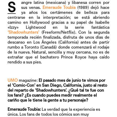
S
angre latina (mexicana) y libanesa corren por
sus venas.
Emeraude Toubia
(1989) dejó hace
ya años los certámenes de belleza para
centrarse en la interpretación; se está abriendo
camino en Hollywood gracias a su papel de Isabelle
«Izzy» Lightwood en la serie fantástica
‘Shadowhunters’
(Freeform/Netflix). Con la segunda
temporada recién finalizada, disfruta de unos días de
descanso en Los Ángeles (California) antes de partir
rumbo a Toronto (Canadá) donde comenzará el rodaje
de la nueva. Natural, sencilla y muy cercana, no es de
extrañar que el bachatero Prince Royce haya caído
rendido a sus pies.
UMO
magazine:
El pasado mes de junio te vimos por
el ‘Comic-Con’ en San Diego, California, justo al resto
del reparto de ‘Shadowhunters’. ¿Qué tal te fue con
los fans? ¿Es cuando puedes medir realmente el
cariño que le tiene la gente a tu personaje?
Emeraude Toubia:
La verdad que la experiencia es
única. Los fans de todos los cómics son muy