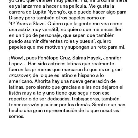
yo creo que va a ser muy padre. Y sí, mi próxima meta
es ya lanzarme a hacer una película. Me gusta la
carrera de Lupita Nyong’o, que puede hacer algo para
Disney pero también otros papeles como en
’12 Years a Slave’. Quiero que la gente me vea como
una actriz muy versátil, no quiero que me encasillen
en un tipo de personaje, que sepan que también
puedo asumir diferentes roles y pues sí, quiero
papeles que me motiven y supongan un reto para mí.
¡Wow!, pues Penélope Cruz, Salma Hayek, Jennifer
Lopez… Han sido actrices latinas que realmente
fueron las primeras que marcaron lo que es un gran
crossover
, de lo que es latino e hispano a lo
americano. Ahorita hay una nueva generación de
latinas, pero siento que gracias a ellas nos dejaron el
listón muy alto y uno tiene que seguir con ese
repertorio de ser dedicadas, trabajadoras, también
tener corazón y cuidar por los demás. Siento que han
hecho una gran representación de lo que nosotras
somos.