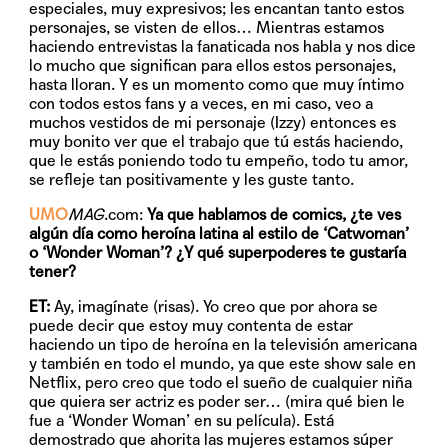
especiales, muy expresivos; les encantan tanto estos
personajes, se visten de ellos… Mientras estamos
haciendo entrevistas la fanaticada nos habla y nos dice
lo mucho que significan para ellos estos personajes,
hasta lloran. Y es un momento como que muy íntimo
con todos estos fans y a veces, en mi caso, veo a
muchos vestidos de mi personaje (Izzy) entonces es
muy bonito ver que el trabajo que tú estás haciendo,
que le estás poniendo todo tu empeño, todo tu amor,
se refleje tan positivamente y les guste tanto.
UMO
MAG
.com:
Ya que hablamos de comics, ¿te ves
algún día como heroína latina al estilo de ‘Catwoman’
o ‘Wonder Woman’? ¿Y qué superpoderes te gustaría
tener?
ET:
Ay, imagínate (risas). Yo creo que por ahora se
puede decir que estoy muy contenta de estar
haciendo un tipo de heroína en la televisión americana
y también en todo el mundo, ya que este show sale en
Netflix, pero creo que todo el sueño de cualquier niña
que quiera ser actriz es poder ser… (mira qué bien le
fue a ‘Wonder Woman’ en su película). Está
demostrado que ahorita las mujeres estamos súper