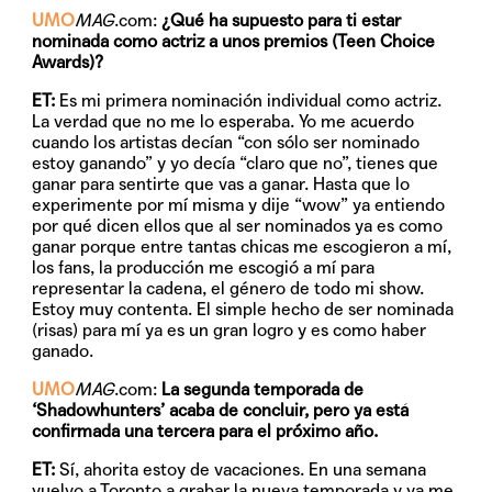
UMO
MAG
.com:
¿Qué ha supuesto para ti estar
nominada como actriz a unos premios (Teen Choice
Awards)?
ET:
Es mi primera nominación individual como actriz.
La verdad que no me lo esperaba. Yo me acuerdo
cuando los artistas decían “con sólo ser nominado
estoy ganando” y yo decía “claro que no”, tienes que
ganar para sentirte que vas a ganar. Hasta que lo
experimente por mí misma y dije “wow” ya entiendo
por qué dicen ellos que al ser nominados ya es como
ganar porque entre tantas chicas me escogieron a mí,
los fans, la producción me escogió a mí para
representar la cadena, el género de todo mi show.
Estoy muy contenta. El simple hecho de ser nominada
(risas) para mí ya es un gran logro y es como haber
ganado.
UMO
MAG
.com:
La segunda temporada de
‘Shadowhunters’ acaba de concluir, pero ya está
confirmada una tercera para el próximo año.
ET:
Sí, ahorita estoy de vacaciones. En una semana
vuelvo a Toronto a grabar la nueva temporada y ya me