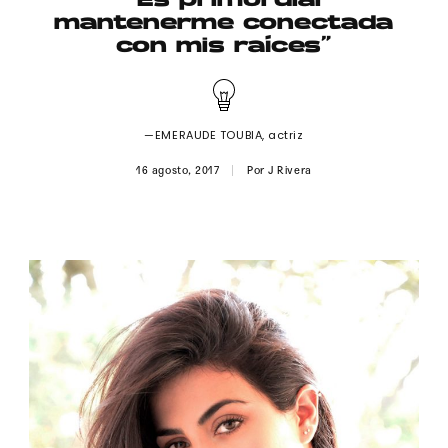
“Es primordial
Publicidad
mantenerme conectada
con mis raíces”
Contacto
Aviso Legal
—EMERAUDE TOUBIA, actriz
© 2015-2022 UMOMAG. PROPIEDAD DE UMO agency. TODOS LOS
16 agosto, 2017
Por
J Rivera
DERECHOS RESERVADOS.