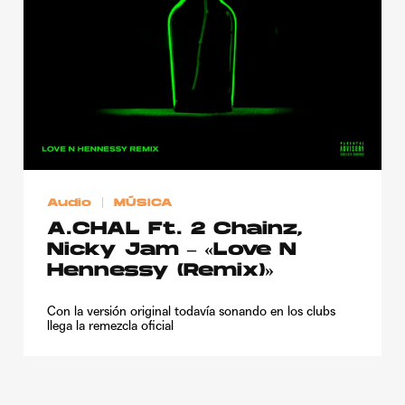
Publicidad
Contacto
Aviso Legal
© 2015-2022 UMOMAG. PROPIEDAD DE UMO agency. TODOS LOS
DERECHOS RESERVADOS.
Audio
MÚSICA
A.CHAL Ft. 2 Chainz,
Nicky Jam – «Love N
Hennessy (Remix)»
Con la versión original todavía sonando en los clubs
llega la remezcla oficial