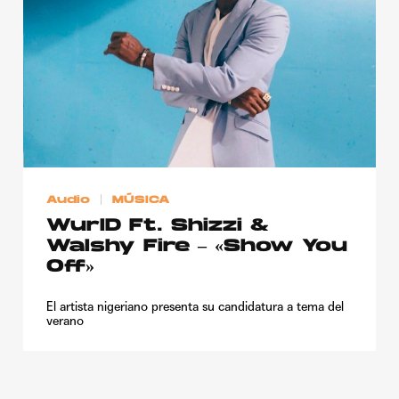
Publicidad
Contacto
Aviso Legal
© 2015-2022 UMOMAG. PROPIEDAD DE UMO agency. TODOS LOS
DERECHOS RESERVADOS.
Audio
MÚSICA
WurlD Ft. Shizzi &
Walshy Fire – «Show You
Off»
El artista nigeriano presenta su candidatura a tema del
verano