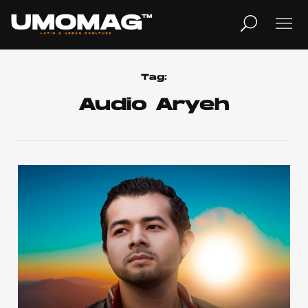
MUSICA
LIFESTYLE
Tag:
Audio Aryeh
REVISTA
TV
Home
Cover Story