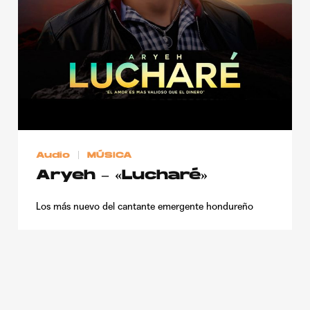
Publicidad
Contacto
Aviso Legal
© 2015-2022 UMOMAG. PROPIEDAD DE UMO agency. TODOS LOS
DERECHOS RESERVADOS.
Audio
MÚSICA
Aryeh – «Lucharé»
Los más nuevo del cantante emergente hondureño