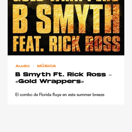
Publicidad
Contacto
Aviso Legal
© 2015-2022 UMOMAG. PROPIEDAD DE UMO agency. TODOS LOS
DERECHOS RESERVADOS.
Audio
MÚSICA
B Smyth Ft. Rick Ross –
«Gold Wrappers»
El combo de Florida fluye en este summer breeze