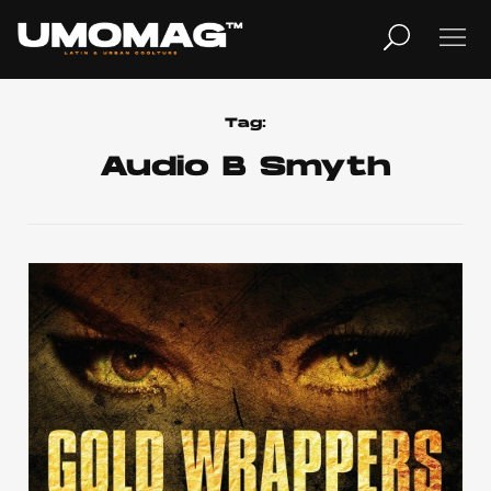
MUSICA
LIFESTYLE
Tag:
Audio B Smyth
REVISTA
TV
Home
Cover Story