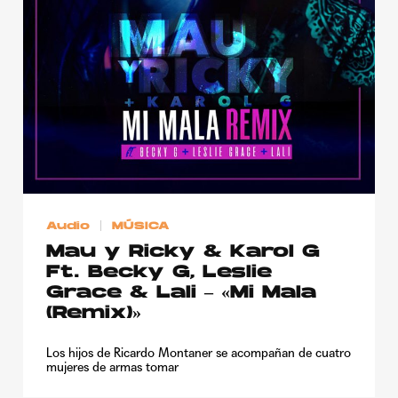
Publicidad
Contacto
Aviso Legal
© 2015-2022 UMOMAG. PROPIEDAD DE UMO agency. TODOS LOS
DERECHOS RESERVADOS.
Audio
MÚSICA
Mau y Ricky & Karol G
Ft. Becky G, Leslie
Grace & Lali – «Mi Mala
(Remix)»
Los hijos de Ricardo Montaner se acompañan de cuatro
mujeres de armas tomar