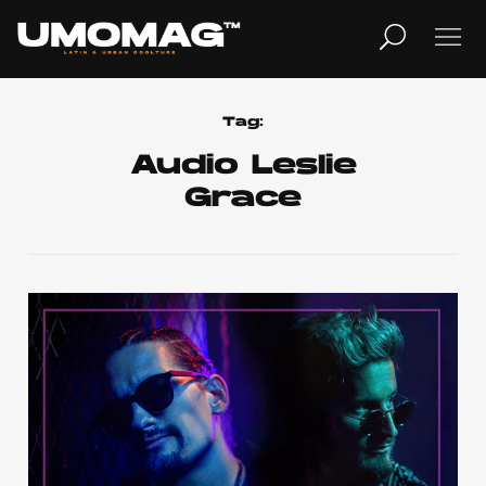
MUSICA
LIFESTYLE
Tag:
Audio Leslie
Grace
REVISTA
TV
Home
Cover Story