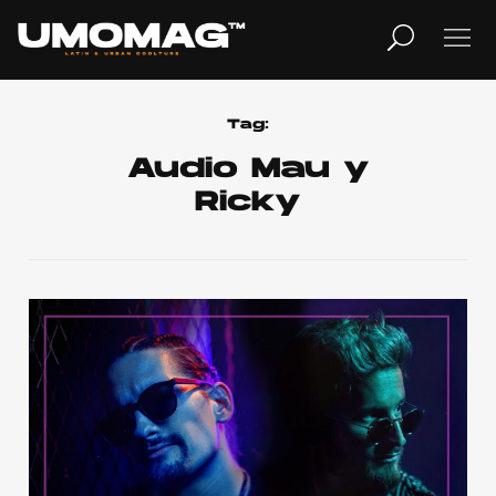
MUSICA
LIFESTYLE
Tag:
Audio Mau y
Ricky
REVISTA
TV
Home
Cover Story