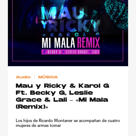
Publicidad
Contacto
Aviso Legal
© 2015-2022 UMOMAG. PROPIEDAD DE UMO agency. TODOS LOS
DERECHOS RESERVADOS.
Audio
MÚSICA
Mau y Ricky & Karol G
Ft. Becky G, Leslie
Grace & Lali – «Mi Mala
(Remix)»
Los hijos de Ricardo Montaner se acompañan de cuatro
mujeres de armas tomar