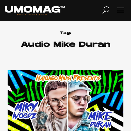
MUSICA
LIFESTYLE
Tag:
Audio Mike Duran
REVISTA
TV
Home
Cover Story