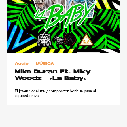
Publicidad
Contacto
Aviso Legal
© 2015-2022 UMOMAG. PROPIEDAD DE UMO agency. TODOS LOS
DERECHOS RESERVADOS.
Audio
MÚSICA
Mike Duran Ft. Miky
Woodz – «La Baby»
El joven vocalista y compositor boricua pasa al
siguiente nivel