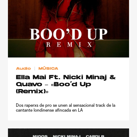
Publicidad
Contacto
Aviso Legal
© 2015-2022 UMOMAG. PROPIEDAD DE UMO agency. TODOS LOS
DERECHOS RESERVADOS.
Audio
MÚSICA
Ella Mai Ft. Nicki Minaj &
Quavo – «Boo’d Up
(Remix)»
Dos raperxs de pro se unen al sensacional track de la
cantante londinense afincada en LA