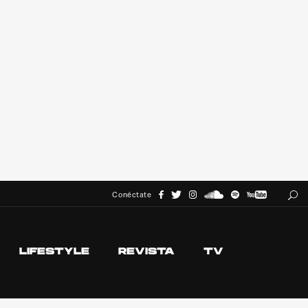
Conéctate
LIFESTYLE
REVISTA
TV