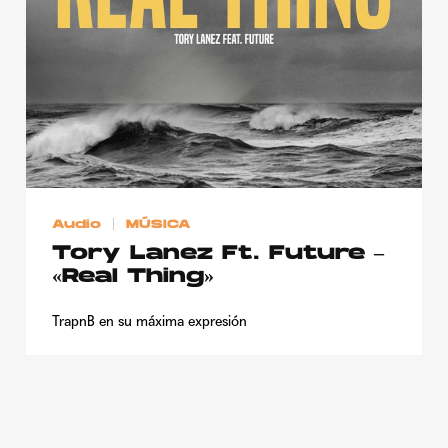
Publicidad
Contacto
Aviso Legal
© 2015-2022 UMOMAG. PROPIEDAD DE UMO agency. TODOS LOS
DERECHOS RESERVADOS.
Audio
MÚSICA
Tory Lanez Ft. Future –
«Real Thing»
TrapnB en su máxima expresión