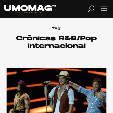
MUSICA
LIFESTYLE
Tag:
Crónicas R&B/Pop
Internacional
REVISTA
TV
Home
Cover Story