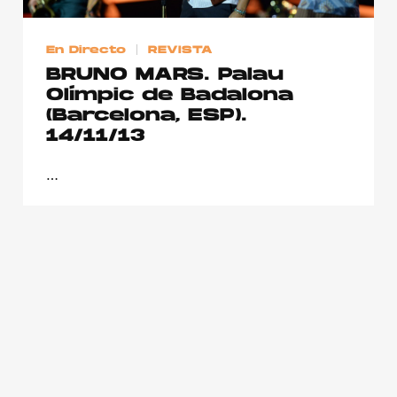
Publicidad
Contacto
En Directo
REVISTA
BRUNO MARS. Palau
Aviso Legal
Olímpic de Badalona
(Barcelona, ESP).
14/11/13
© 2015-2022 UMOMAG. PROPIEDAD DE UMO agency. TODOS LOS
DERECHOS RESERVADOS.
…