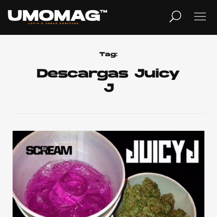
MUSICA
LIFESTYLE
Tag:
Descargas Juicy
J
REVISTA
TV
Home
Cover Story