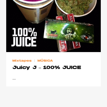
Publicidad
Contacto
Aviso Legal
© 2015-2022 UMOMAG. PROPIEDAD DE UMO agency. TODOS LOS
DERECHOS RESERVADOS.
Mixtapes
MÚSICA
Juicy J – 100% JUICE
…