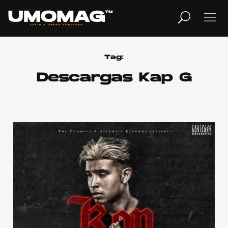
MUSICA
LIFESTYLE
Tag:
Descargas Kap G
REVISTA
TV
Home
Cover Story