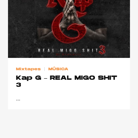
Publicidad
Contacto
Aviso Legal
© 2015-2022 UMOMAG. PROPIEDAD DE UMO agency. TODOS LOS
DERECHOS RESERVADOS.
Mixtapes
MÚSICA
Kap G – REAL MIGO SHIT
3
…