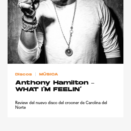
Publicidad
Contacto
Aviso Legal
© 2015-2022 UMOMAG. PROPIEDAD DE UMO agency. TODOS LOS
DERECHOS RESERVADOS.
Discos
MÚSICA
Anthony Hamilton –
WHAT I’M FEELIN’
Review del nuevo disco del crooner de Carolina del
Norte