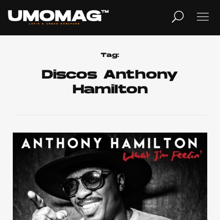
MUSICA
LIFESTYLE
Tag:
Discos Anthony
Hamilton
REVISTA
TV
Home
Cover Story