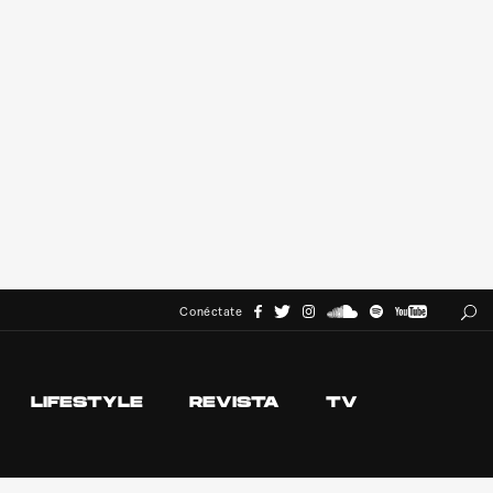
Conéctate
LIFESTYLE
REVISTA
TV