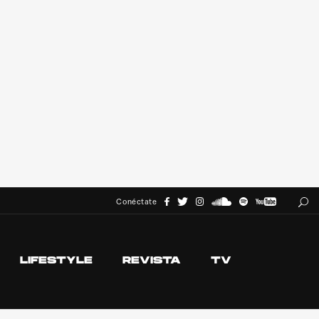
Conéctate
LIFESTYLE
REVISTA
TV