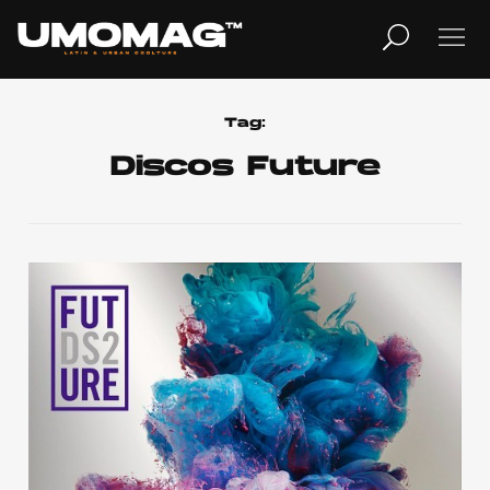
MUSICA
LIFESTYLE
Tag:
Discos Future
REVISTA
TV
Home
Cover Story