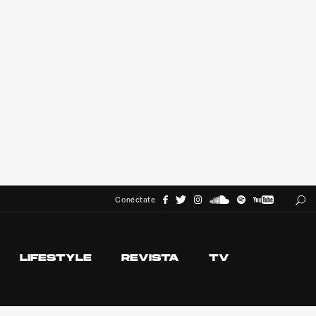
Conéctate
LIFESTYLE
REVISTA
TV