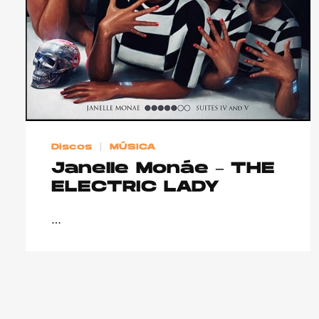
Discos
MÚSICA
Janelle Monáe – THE
ELECTRIC LADY
…