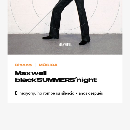
Publicidad
Contacto
Aviso Legal
© 2015-2022 UMOMAG. PROPIEDAD DE UMO agency. TODOS LOS
DERECHOS RESERVADOS.
Discos
MÚSICA
Maxwell –
blackSUMMERS’night
El neoyorquino rompe su silencio 7 años después