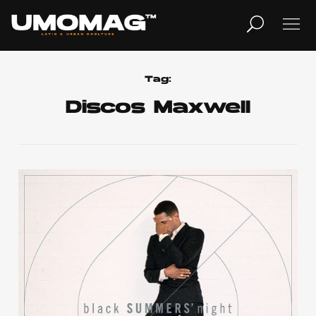
MUSICA
LIFESTYLE
Tag:
Discos Maxwell
REVISTA
TV
Home
Cover Story