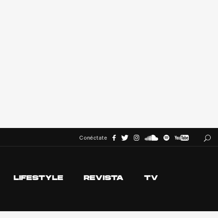
Conéctate
LIFESTYLE
REVISTA
TV