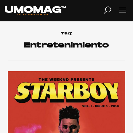
MUSICA
LIFESTYLE
Tag:
Entretenimiento
REVISTA
TV
Home
Cover Story