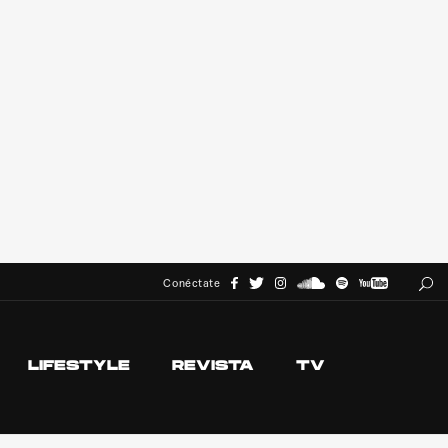
Conéctate
LIFESTYLE
REVISTA
TV