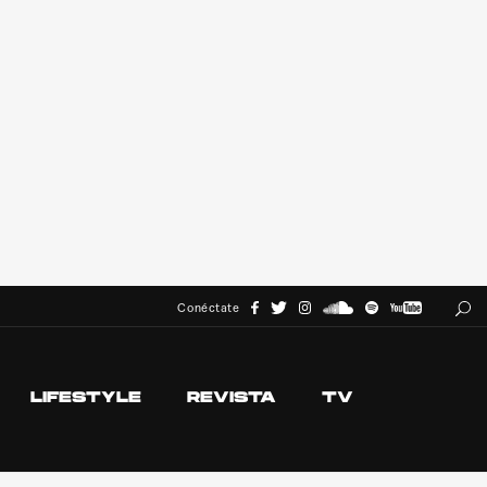
Conéctate
LIFESTYLE
REVISTA
TV