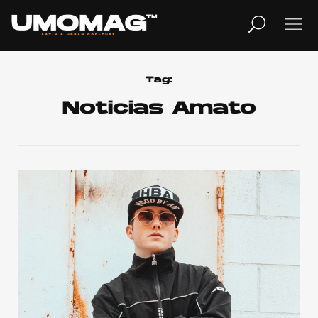
MUSICA
LIFESTYLE
Tag:
Noticias Amato
REVISTA
TV
Home
Cover Story