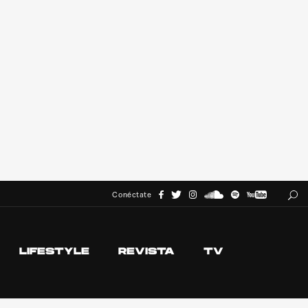
Conéctate
LIFESTYLE
REVISTA
TV