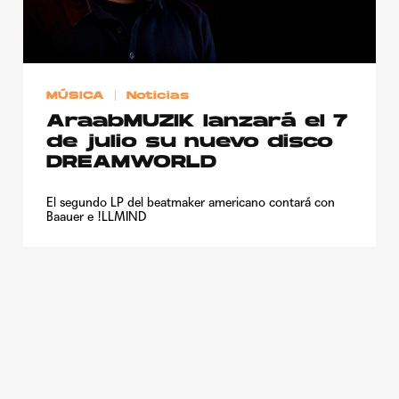
Publicidad
Contacto
Aviso Legal
MÚSICA
Noticias
AraabMUZIK lanzará el 7
de julio su nuevo disco
© 2015-2022 UMOMAG. PROPIEDAD DE UMO agency. TODOS LOS
DERECHOS RESERVADOS.
DREAMWORLD
El segundo LP del beatmaker americano contará con
Baauer e !LLMIND