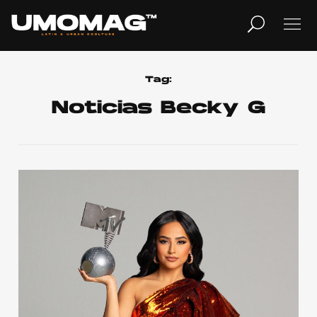
MUSICA
LIFESTYLE
Tag:
Noticias Becky G
REVISTA
TV
Home
Cover Story