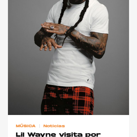
Publicidad
Contacto
Aviso Legal
© 2015-2022 UMOMAG. PROPIEDAD DE UMO agency. TODOS LOS
DERECHOS RESERVADOS.
MÚSICA
Noticias
Lil Wayne visita por