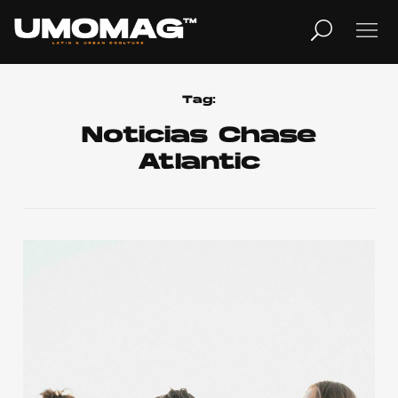
MUSICA
LIFESTYLE
Tag:
Noticias Chase
Atlantic
REVISTA
TV
Home
Cover Story