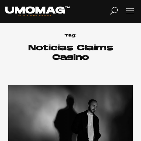
MUSICA
LIFESTYLE
Tag:
Noticias Claims
Casino
REVISTA
TV
Home
Cover Story