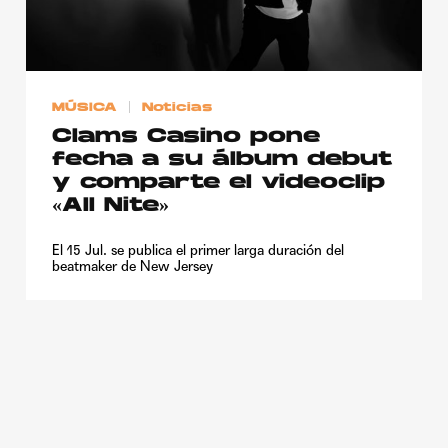
Publicidad
Contacto
Aviso Legal
MÚSICA
Noticias
Clams Casino pone
fecha a su álbum debut
© 2015-2022 UMOMAG. PROPIEDAD DE UMO agency. TODOS LOS
DERECHOS RESERVADOS.
y comparte el videoclip
«All Nite»
El 15 Jul. se publica el primer larga duración del
beatmaker de New Jersey