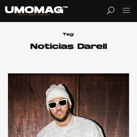
MUSICA
LIFESTYLE
Tag:
Noticias Darell
REVISTA
TV
Home
Cover Story