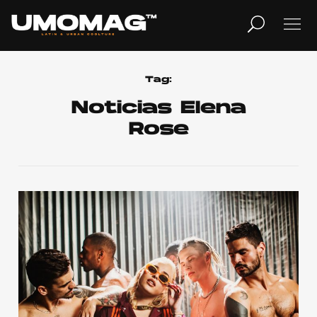
MUSICA
LIFESTYLE
Tag:
Noticias Elena
Rose
REVISTA
TV
Home
Cover Story