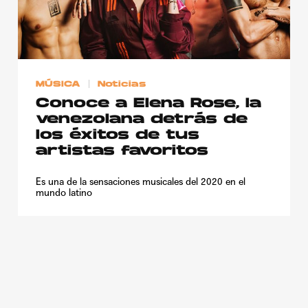
Publicidad
Contacto
Aviso Legal
MÚSICA
Noticias
Conoce a Elena Rose, la
© 2015-2022 UMOMAG. PROPIEDAD DE UMO agency. TODOS LOS
venezolana detrás de
DERECHOS RESERVADOS.
los éxitos de tus
artistas favoritos
Es una de la sensaciones musicales del 2020 en el
mundo latino