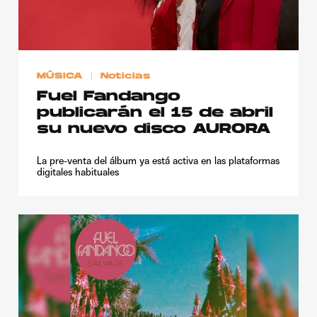
Publicidad
Contacto
Aviso Legal
MÚSICA
Noticias
Fuel Fandango
publicarán el 15 de abril
© 2015-2022 UMOMAG. PROPIEDAD DE UMO agency. TODOS LOS
DERECHOS RESERVADOS.
su nuevo disco AURORA
La pre-venta del álbum ya está activa en las plataformas
digitales habituales