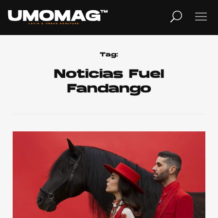
MUSICA
LIFESTYLE
Tag:
Noticias Fuel
Fandango
REVISTA
TV
Home
Cover Story