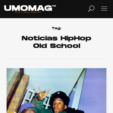
MUSICA
LIFESTYLE
Tag:
Noticias HipHop
Old School
REVISTA
TV
Home
Cover Story