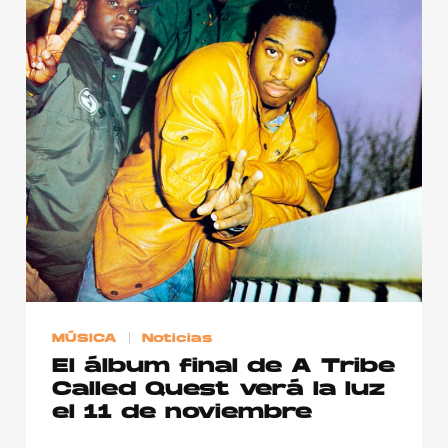
Publicidad
Contacto
Aviso Legal
© 2015-2022 UMOMAG. PROPIEDAD DE UMO agency. TODOS LOS
DERECHOS RESERVADOS.
MÚSICA
Noticias
El álbum final de A Tribe
Called Quest verá la luz
el 11 de noviembre