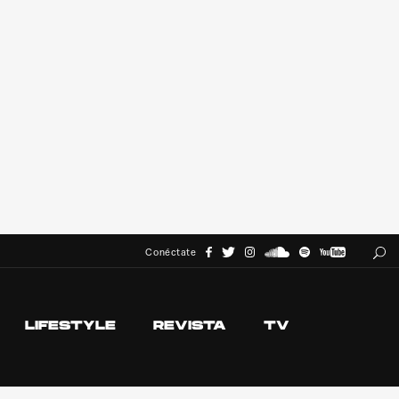
Conéctate
LIFESTYLE
REVISTA
TV