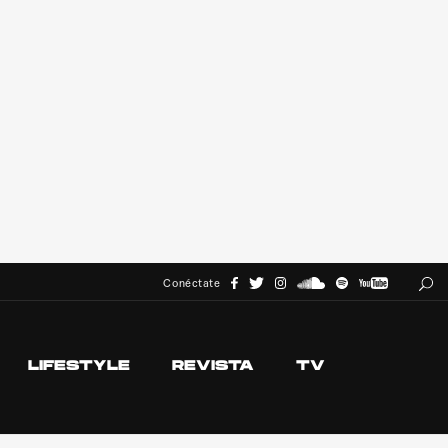
Conéctate
LIFESTYLE
REVISTA
TV