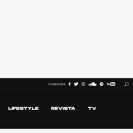
Conéctate
LIFESTYLE
REVISTA
TV