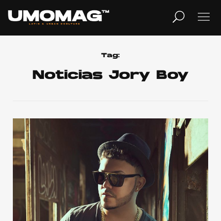
MUSICA
LIFESTYLE
Tag:
Noticias Jory Boy
REVISTA
TV
Home
Cover Story