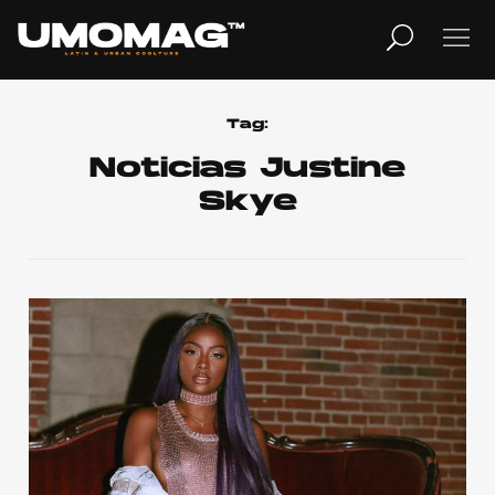
MUSICA
LIFESTYLE
Tag:
Noticias Justine
Skye
REVISTA
TV
Home
Cover Story