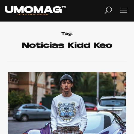
MUSICA
LIFESTYLE
Tag:
Noticias Kidd Keo
REVISTA
TV
Home
Cover Story