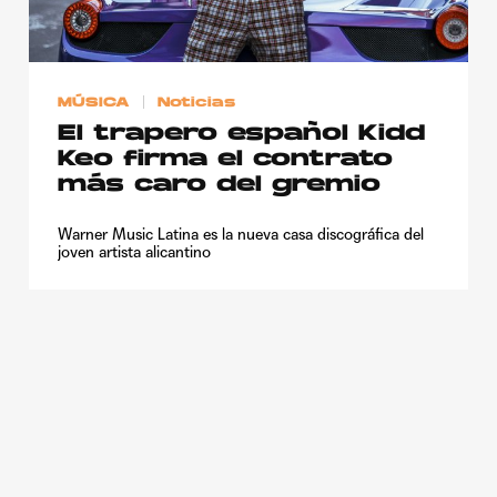
Publicidad
Contacto
MÚSICA
Noticias
Aviso Legal
El trapero español Kidd
Keo firma el contrato
© 2015-2022 UMOMAG. PROPIEDAD DE UMO agency. TODOS LOS
más caro del gremio
DERECHOS RESERVADOS.
Warner Music Latina es la nueva casa discográfica del
joven artista alicantino