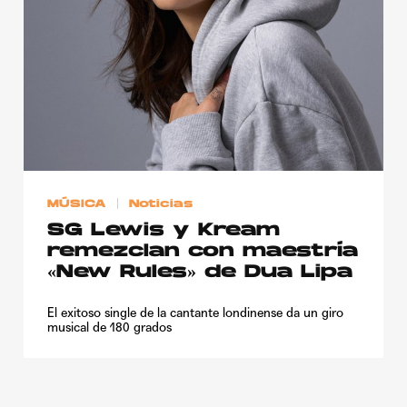
Publicidad
Contacto
Aviso Legal
© 2015-2022 UMOMAG. PROPIEDAD DE UMO agency. TODOS LOS
DERECHOS RESERVADOS.
MÚSICA
Noticias
SG Lewis y Kream
remezclan con maestría
«New Rules» de Dua Lipa
El exitoso single de la cantante londinense da un giro
musical de 180 grados