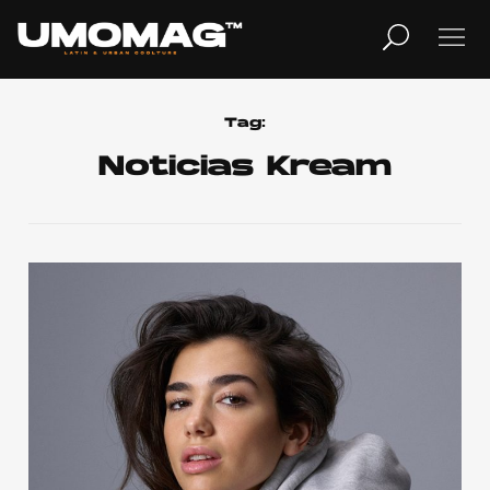
MUSICA
LIFESTYLE
Tag:
Noticias Kream
REVISTA
TV
Home
Cover Story